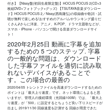
付き】【Nissy盤(初回生産限定盤)】HOCUS POCUS 2(CD+3
枚組DVD+フォトブック+グッズ) 【TSUTAYA音楽ダウンロー
ド】HOCUS POCUS 2／Nissy(西島隆弘)の収録曲や歌詞・試
聴が無料で楽しめる!おすすめのアルバムやランキング盛りだ
くさん♪さらに洋楽、アニメ、K-POP、ドラマ主題歌などが、
スマホ・iPhone・パソコンで聞ける音楽ダウンロードサイ
ト！
2020年2月25日 動画に字幕を追加
するための 5 つのステップ. 字幕
の一般的な問題は、ダウンロード
した字幕ファイルを適切に読み取
れないデバイスがあることで
す。この場合の最善の
2020/04/05 トレントファイルを高速ダウンロードするための
ポイントは「最大上り速度」です。ネット環境にもよると思
いますが、管理人の接続環境（光回線100M）では、「最大上
り速度」が「500」に設定するとちょうど良い下りスピードが
出まし 2019/11/30 回線速度を計測する 回線が用意できた