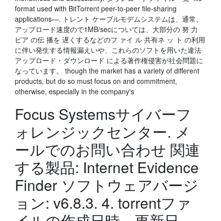
format used with BitTorrent peer-to-peer file-sharing
applications—. トレント ケーブルモデムシステムは、通常、
アップロード速度ので1MB/secについては、大部分の 努 力
ピア の伝 播を 遅くするなどのフ ァイ ル 共有ネ ッ ト の利用
に伴い発生する情報漏えいや、これらのソフトを用いた違法
アップロード・ダウンロード による著作権侵害が社会問題に
なっています。 though the market has a variety of different
products, but do so must focus on and commitment,
otherwise, especially in the company's
Focus Systemsサイバーフ
ォレンジックセンター. メ
ールでのお問い合わせ 関連
する製品: Internet Evidence
Finder ソフトウェアバージ
ョン: v6.8.3. 4. torrentファ
イルの作成日時、更新日