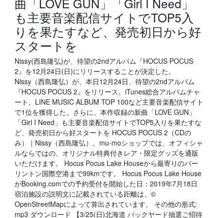
曲「LOVE GUN」「Girl I Need」
も主要音楽配信サイトでTOP5入
りを果たすなど、発売初日から好
スタートを
Nissy(西島隆弘)が、待望の2ndアルバム『HOCUS POCUS
2』を12月24日(日)にリリースすることが決定した。
Nissy（西島隆弘）が、本日12月24日、待望の2ndアルバム
『HOCUS POCUS 2』をリリース。iTunes総合アルバムチャ
ート、LINE MUSIC ALBUM TOP 100など主要音楽配信サイト
で1位を獲得した。さらに、本作収録の新曲「LOVE GUN」
「Girl I Need」も主要音楽配信サイトでTOP5入りを果たすな
ど、発売初日から好スタートを HOCUS POCUS 2（CDの
み）｜Nissy（西島隆弘）。mu-moショップでは、オフィシャ
ルならではの、オリジナル特典付きレア・限定グッズを通販
いただけます。 Hocus Pocus Lake Houseから最寄りのバー
リントン国際空港まで99kmです。 Hocus Pocus Lake House
がBooking.comでの予約受付を開始した日：2019年7月18日
宿泊施設の説明文に記載されている距離は、©
OpenStreetMapによって算出されています。 その他の形式:
mp3 ダウンロード 【3/25(日)北海道 バックヤード抽選ご招待