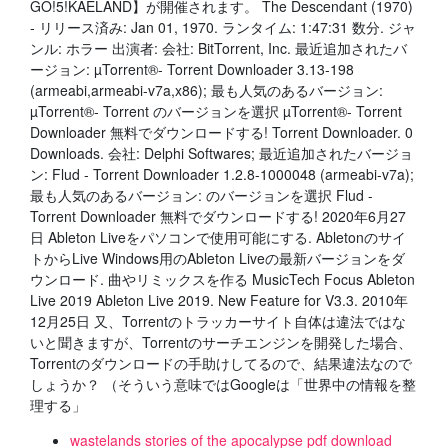
GO!5!KAELAND】が開催されます。 The Descendant (1970)
- リリース済み: Jan 01, 1970. ランタイム: 1:47:31 数分. ジャ
ンル: ホラー 出演者: 会社: BitTorrent, Inc. 最近追加されたバ
ージョン: µTorrent®- Torrent Downloader 3.13-198
(armeabi,armeabi-v7a,x86); 最も人気のあるバージョン:
µTorrent®- Torrent のバージョンを選択 µTorrent®- Torrent
Downloader 無料でダウンロードする! Torrent Downloader. 0
Downloads. 会社: Delphi Softwares; 最近追加されたバージョ
ン: Flud - Torrent Downloader 1.2.8-1000048 (armeabi-v7a);
最も人気のあるバージョン: のバージョンを選択 Flud -
Torrent Downloader 無料でダウンロードする! 2020年6月27
日 Ableton Liveをパソコンで使用可能にする. Abletonのサイ
トからLive Windows用のAbleton Liveの最新バージョンをダ
ウンロード. 曲やリミックスを作る MusicTech Focus Ableton
Live 2019 Ableton Live 2019. New Feature for V3.3. 2010年
12月25日 又、Torrentのトラッカーサイト自体は違法ではな
いと聞きますが、Torrentのサーチエンジンを開発した場合、
Torrentのダウンロードの手助けしてるので、結果違法なので
しょうか？ （そういう意味ではGoogleは「世界中の情報を整
理する」
wastelands stories of the apocalypse pdf download