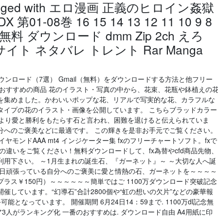
Tagged with エロ漫画 正義のヒロイン姦獄
第01-08巻 16 15 14 13 12 11 10 9 8
漫画 無料 ダウンロード dmm Zip 2ch えろ
イト ネタバレ トレント Rar Manga
をダウンロード（7選） Gmail（無料）をダウンロードする方法と他フリー
におすすめの商品 花のイラスト・写真の中から、花束、花瓶や鉢植えの
を集めました。かわいいポップな花、リアルで写実的な花、カラフルな
タイプの花のイラスト・画像を公開しています。 こちらブラッドカラー
。古来より愛と勝利をもたらす石と言われ、困難を退けると伝えられていま
分へのご褒美などに最適です。 この輝きを是非お手元でご覧ください。
ヤモンドAAA mt4 インジケーター集 fxのフリーチャートソフト。fxで
ーの違いをご覧ください！無料ダウンロードして、fx為替やcfd商品先物、
用下さい。 ～1月生まれの誕生石、『ガーネット』～ ～大切な人へ誕
毎日頑張っている自分へのご褒美に愛と情熱の石、ガーネットを～～～～
ラス￥150円）～～～～～～簡単ではご 1100万ダウンロード突破記念
しています。“幻導石”合計2800個や“虹の想いの欠片”などの豪華報
となっています。 開催期間 6月24日14：59まで. 1100万dl記念無
ア3人がランキング化 一番のおすすめは. ダウンロード自由 A4用紙に印