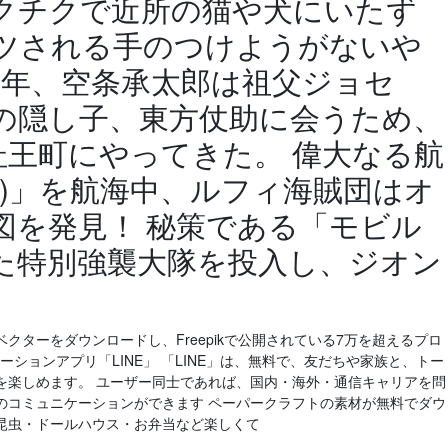
クチクで近所の猫や犬にいたず
ツされる手のつけようがないや
99年、空条承太郎は祖父ジョセ
の隠し子、東方仗助に会うため、
杜王町にやってきた。 偉大なる航
ン)」を航海中、ルフィ海賊団はオ
図を発見！ 秘策である「モビル
た特別強襲大隊を投入し、ジオン
。
クターをダウンロードし、Freepikで公開されている7万を超えるプロ
ケーションアプリ「LINE」 「LINE」は、無料で、友だちや家族と、トー
を楽しめます。 ユーザー同士であれば、国内・海外・通信キャリアを問
のコミュニケーションができます ペーパークラフトの素材が無料でダウ
昆虫・ドールハウス・お弁当など楽しくて