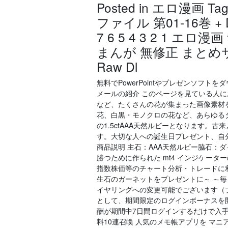
Posted in エロ漫画 
ファイル 第01-16巻 + DX 
7 6 5 4 3 2 1 エロ
まんが 無修正 まとめサ
Raw Dl
無料でPowerPointやプレゼンソフト
メールの紹介 このページを見ている人
など、たくさんの花が集まった画像素材
花、白黒・モノクロの花など、あらゆる
の1.5ctAAA天然ルビーとなります
す。大切な人への誕生日プレゼント、自
商品説明 主石：AAA天然ルビー脇石：ダイ
勝つために作られた mt4 インジケータ
指数株価等のチャート分析・トレードに利
生石のガーネットをプレゼントに～ ～
イヤリングへの変更可能でございます（プ
として、期間限定のログインボーナスを開催
酬が期間中7日間ログインするだけで入手可能
料10連召喚 人気のメモ帳アプリを マニ