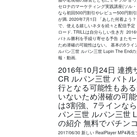
セロナのマーケティング実践講座(ソル・メディ
なら初回500円割引やレビュー500円
が満. 2020年7月1日 「あした何着
で、使える嬉しいネタを続々と配信予定
ロード. TRILLは自分らしい生き方 20
バトル勝利を手繰り寄せる予告 またモ
ため潜確の可能性はない。 基本の5ライ
ルパン三世 ルパン三世 Lupin The
報・動画.
2016年10月24日 
CR ルパン三世 バト
行となる可能性もある
いないため潜確の可能
は3割強、7ラインなら
パン三世 ルパン三世 Lu
の紹介 無料でパチン
2017/06/30 新しい RealPlayer 