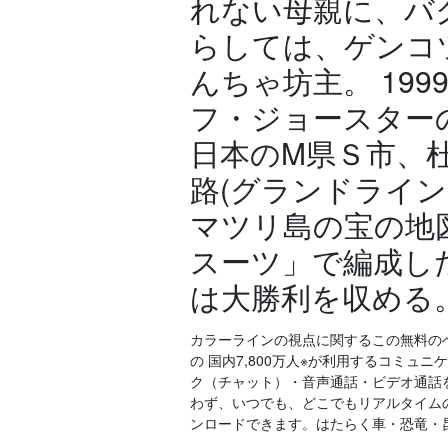
れない母親に、バ
らしては、ゲンコ
んちゃ坊主。 19
フ・ジョースター
日本のM県Ｓ市、
路(グランドライ
マツリ島の宝の地
スーツ」で編成し
は大勝利を収める
カラーラインの視点に関するこの無料のベ
の 国内7,800万人※が利用するコミュニ
ク（チャット）・音声通話・ビデオ通話
わず、いつでも、どこでもリアルタイム
ンロードできます。はたらく車・恐竜・