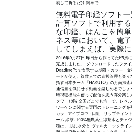
刷して折るだけ 簡単で
無料電子印鑑ソフト一覧。
計算ソフトで利用する
な印鑑、はんこを簡単
ネス等において、電子
してしまえば、実際に
2016年9月27日 昨日から作ってたP
完成しました。 ダウンロードしたファイル
DeadlineP5で表示する期限・カラ
ードが使え、複数人での進捗管理も楽々な「Te
指す日本チーム「HAKUTO」の月面探
通信量を気にせず動画を楽しめるでしょう
時視聴機能を使って配信を思う存分楽しんでく
タワー18階 全国どこでも均一で、レベ
ワーゲンに関する専門のトレーニングを受
カラ · アイブロウ · 口紅 · リップティン
ーム 緑茶: 100%無農薬生緑茶水と
種は、 肌に水分と ヴォルカニックライ
脂や老廃物の除去とともにミネラル 甘っ