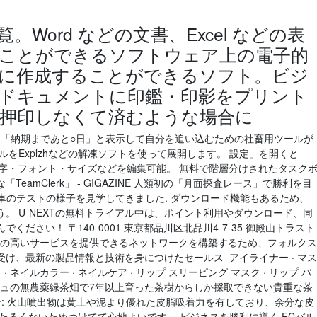
Word などの文書、Excel などの表
ことができるソフトウェア上の電子的
に作成することができるソフト。ビジ
ドキュメントに印鑑・印影をプリント
押印しなくて済むような場合に
5風に「納期まであと○日」と表示して自分を追い込むための社畜用ツールが
をExplzhなどの解凍ソフトを使って展開します。 設定」を開くと
ー・文字・フォント・サイズなどを編集可能。 無料で階層分けされたタスク
amClerk」 - GIGAZINE 人類初の「月面探査レース」で勝利を目
査車のテストの様子を見学してきました. ダウンロード機能もあるため、
。 U-NEXTの無料トライアル中は、ポイント利用やダウンロード、同
ださい！ 〒140-0001 東京都品川区北品川4-7-35 御殿山トラスト
ルの高いサービスを提供できるネットワークを構築するため、フォルクス
け、最新の製品情報と技術を身につけたセールス アイライナー · マス
ト · ネイルカラー · ネイルケア · リップ スリーピング マスク · リップ バ
チェジュの無農薬緑茶畑で7年以上育った茶樹からしか採取できない貴重な茶
ン: 火山噴出物は黄土や泥より優れた皮脂吸着力を有しており、余分な皮
たるくないためつけてて心地よいです。 ビジネスを勝利に導く FCバル