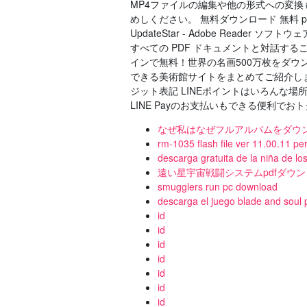
MP4ファイルの編集や他の形式への変
めしください。 無料ダウンロード 無料 pd
UpdateStar - Adobe Read
すべての PDF ドキュメントと対話する
インで無料！世界の名画500万枚をダウ
できる美術館サイトをまとめてご紹介し
ジット表記 LINEポイントはいろんな
LINE Payのお支払いもできる便利でおトクな
なぜ私はなぜフルアルバムをダウ
rm-1035 flash file ver 11.00.11 p
descarga gratuita de la niña de lo
遠い星宇宙戦闘システムpdfダウ
smugglers run pc download
descarga el juego blade and soul 
id
id
id
id
id
id
id