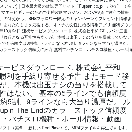
ア) | 日本最大級の雑誌専門サイト「Fujisan.co.jp」がお得！！今
割引 マネービギナーのための楽勝攻略マガジン。お金や投資に役立つ情報
よう？」の答えから、SNSフォロワー限定のキャンペーンやプレゼント情報ま
！ あなたらしさを応援する、オトナの女性に贈る情報アプリ 無料ダウ
16年10月24日 連携サービスダウンロード. 株式会社平和 CR ルパン三世
ード移行となる可能性もあるが、本機は出玉ナシの当りを搭載していない
ンでも信頼度は3割強、7ラインなら約5割、9ラインなら大当り濃厚だ。
 Endのカラーストック信頼度の紹介 無料でパチンコ・パチスロ機種・ホール
連携サービスダウンロード. 株式会社平和
ル勝利を手繰り寄せる予告 またモード移
が、本機は出玉ナシの当りを搭載して
性はない。 基本の5ラインでも信頼度
約5割、9ラインなら大当り濃厚だ。 ル
pin The Endのカラーストック信頼度
コ・パチスロ機種・ホール情報・動画.
MP4再生ソフト（無料） 新しい RealPlayer で、MP4ファイルを再生できます。