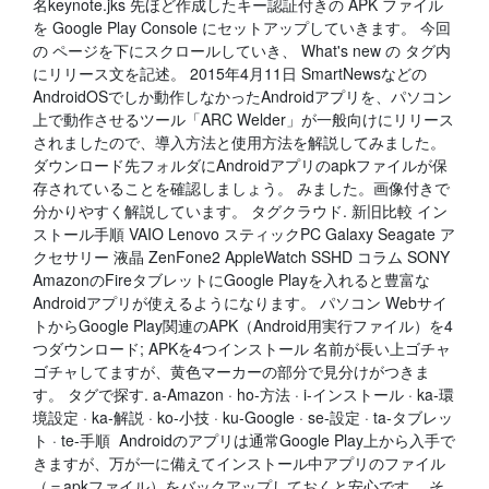
名keynote.jks 先ほど作成したキー認証付きの APK ファイル
を Google Play Console にセットアップしていきます。 今回
の ページを下にスクロールしていき、 What's new の
タグ内
にリリース文を記述。 2015年4月11日 SmartNewsなどの
AndroidOSでしか動作しなかったAndroidアプリを、パソコン
上で動作させるツール「ARC Welder」が一般向けにリリース
されましたので、導入方法と使用方法を解説してみました。
ダウンロード先フォルダにAndroidアプリのapkファイルが保
存されていることを確認しましょう。 みました。画像付きで
分かりやすく解説しています。 タグクラウド. 新旧比較 イン
ストール手順 VAIO Lenovo スティックPC Galaxy Seagate ア
クセサリー 液晶 ZenFone2 AppleWatch SSHD コラム SONY
AmazonのFireタブレットにGoogle Playを入れると豊富な
Androidアプリが使えるようになります。 パソコン Webサイ
トからGoogle Play関連のAPK（Android用実行ファイル）を4
つダウンロード; APKを4つインストール 名前が長い上ゴチャ
ゴチャしてますが、黄色マーカーの部分で見分けがつきま
す。 タグで探す. a-Amazon · ho-方法 · i-インストール · ka-環
境設定 · ka-解説 · ko-小技 · ku-Google · se-設定 · ta-タブレッ
ト · te-手順 Androidのアプリは通常Google Play上から入手で
きますが、万が一に備えてインストール中アプリのファイル
（＝apkファイル）をバックアップしておくと安心です。 そ