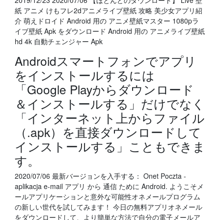
2019/12/23 2020/07/06 【ほとんどのダウンロード】 Live 壁
紙 アニメ けもフレ2dアニメライブ壁紙 攻略 美少女アプリ紹
介 萌えドロイド Android 用の アニメ壁紙マスター 1080pラ
イブ壁紙 Apk をダウンロード Android 用の アニメライブ壁紙
hd 4k 自動チェンジャー Apk
Androidスマートフォンでアプリ
をインストールするには
「Google Playからダウンロード
＆インストールする」だけでなく
「インターネット上からファイル
（.apk）を直接ダウンロードして
インストールする」こともできま
す。
2020/07/06 最新バージョンを入手する： Onet Poczta -
aplikacja e-mail アプリ から 通信 ために Android. ようこそメ
ールアプリケーションと意外な可能性オネメールプログラム
の新しい世代を試してみます！ 今日の無料アプリオネメール
をダウンロードして、より簡単な方法で自分の電子メールア