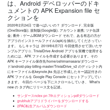
は、Android デベロッパーのドキ
ュメントの APK Expansion file セ
クションを
2020年2月24日 で遊べばいいの？ ダウンロード. 完全版
(OneStore版); 規制版(Google版). アカウント連携; ツナ缶課
金; 番外：ゲームBGMダウンロード それで、ある有志の方が
アプリのインストールファイル(apk)を抽出してくださってい
ます。 もしキャラは 2019年6月7日 今回使用させて頂いたサ
ンプルアプリ☆. TrivialDrive Android アプリを実機で使用する
ためには、APK ファイルを作成する必要があります。その
APK キーファイル保存先/home/oshimamasara/ダウンロー
ド/android-play-billing-master/TrivialDrive_v2 のディレクト内
にキーファイル名keynote.jks 先ほど作成したキー認証付きの
APK ファイルを Google Play Console にセットアップしてい
きます。 今回の ページを下にスクロールしていき、 What's
new の
タグ内にリリース文を記述。
サンダースnclex pn 7thエディションpdfダウンロード
grubhubアプリドライバーをダウンロードする
2PAC転生アルバムダウンロード